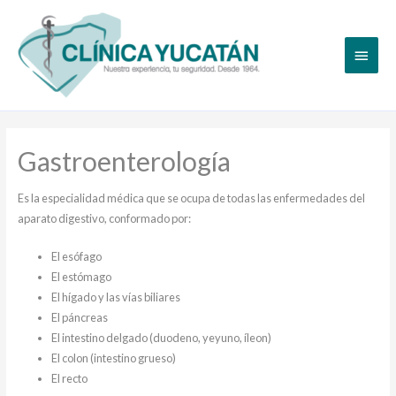
Gastroenterología
Es la especialidad médica que se ocupa de todas las enfermedades del
aparato digestivo, conformado por:
El esófago
El estómago
El hígado y las vías biliares
El páncreas
El intestino delgado (duodeno, yeyuno, íleon)
El colon (intestino grueso)
El recto